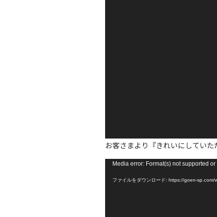
お客さまより『きれいにしていた
動
Media error: Format(s) not supported or
画
ファイルをダウンロード: https://goen-sp.com/wp-c
プ
レ