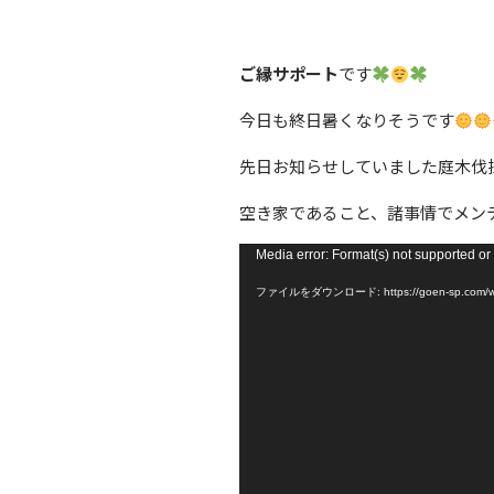
ご縁サポート
です
今日も終日暑くなりそうです
先日お知らせしていました庭木伐
空き家であること、諸事情でメン
動
Media error: Format(s) not supported or
画
ファイルをダウンロード: https://goen-sp.com/wp-c
プ
レ
ー
ヤ
ー