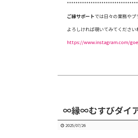
*********************************
ご縁サポート
では日々の業務やプ
よろしければ覗いてみてくださいね(
https://www.instagram.com/g
∞縁∞むすびダイ
2025/07/26