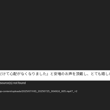
だけて心配がなくなりました』と安堵のお声を頂戴し、とても嬉し
 source(s) not found
ontent/uploads/2025/07/VID_20250725_004916_605.mp4?_=2