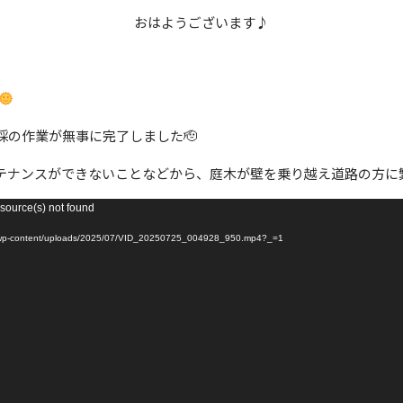
おはようございます♪
採の作業が無事に完了しました🫡
テナンスができないことなどから、庭木が壁を乗り越え道路の方に
 source(s) not found
ontent/uploads/2025/07/VID_20250725_004928_950.mp4?_=1