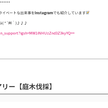
******
ライベートな出来事を
Instagram
でも紹介しています
 *´艸｀)♪♪♪
oen_support?igsh=MW1iNHUzZnd3Z3kyYQ==
アリー【庭木伐採】