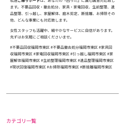
私達
ご縁サポート
は、あなたの『困った』に誠心誠意対応致し
ます。不要品回収・撤去処分、家具・家電回収、生前整理、遺
品整理、引っ越し、家屋解体、庭木剪定、断捨離、お掃除その
他、どんな事案にも対応致します。
女性スタッフも活躍中、細やかなサービスに自信があります。
先ずはお気軽にご相談くださいませ。
#不要品回収福岡市東区 #不要品撤去処分福岡市東区 #家具回
収福岡市東区 #家電回収福岡市東区 #引っ越し福岡市東区 #家
屋解体福岡市東区 #生前整理福岡市東区 #遺品整理福岡市東区
#現状回復福岡市東区 #お掃除福岡市東区 #断捨離福岡市東区
カテゴリ一覧
お知らせ