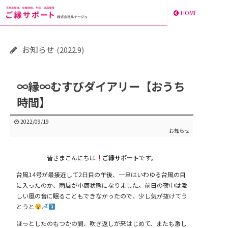
HOME
お知らせ
(2022.9)
∞縁∞むすびダイアリー【おうち
時間】
2022/09/19
お知らせ
皆さまこんにちは
ご縁サポート
です。
台風14号が最接近して2日目の午後、一旦はいわゆる台風の目
に入ったのか、雨風が小康状態になりました。前日の夜中は激
しい風の音に眠ることもできなかったので、少し気が抜けてう
とうと
ほっとしたのもつかの間、吹き返しが来はじめて、またも激し