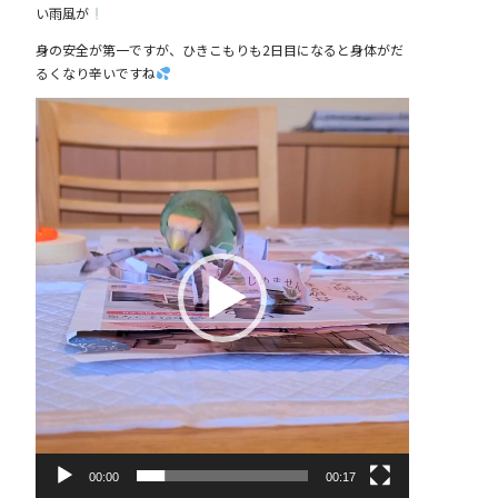
い雨風が
身の安全が第一ですが、ひきこもりも2日目になると身体がだ
るくなり辛いですね
動
画
プ
レ
ー
ヤ
ー
00:00
00:17