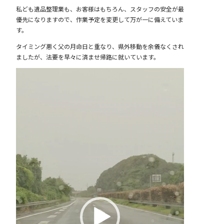
私ども遺品整理業も、お客様はもちろん、スタッフの安全が最
優先になりますので、作業予定を変更して万が一に備えていま
す。
タイミング悪く父の月命日と重なり、県外移動を余儀なくされ
ましたが、法要を早々に済ませ帰路に就いています。
動
画
プ
レ
ー
ヤ
ー