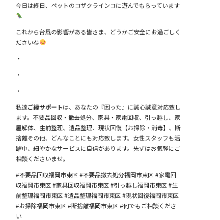
今日は終日、ペットのコザクラインコに遊んでもらっています
これから台風の影響がある皆さま、どうかご安全にお過ごしく
ださいね
・
・
・
私達
ご縁サポート
は、あなたの『困った』に誠心誠意対応致し
ます。不要品回収・撤去処分、家具・家電回収、引っ越し、家
屋解体、生前整理、遺品整理、現状回復【お掃除・消毒】、断
捨離その他、どんなことにも対応致します。女性スタッフも活
躍中、細やかなサービスに自信があります。先ずはお気軽にご
相談くださいませ。
#不要品回収福岡市東区 #不要品撤去処分福岡市東区 #家電回
収福岡市東区 #家具回収福岡市東区 #引っ越し福岡市東区 #生
前整理福岡市東区 #遺品整理福岡市東区 #現状回復福岡市東区
#お掃除福岡市東区 #断捨離福岡市東区 #何でもご相談くださ
い