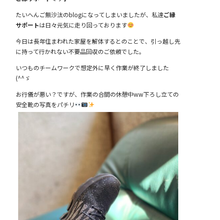
たいへんご無沙汰のblogになってしまいましたが、私達
ご縁
サポート
は日々元気に走り回っております
今日は長年住まわれた家屋を解体するとのことで、引っ越し先
に持って行かれない不要品回収のご依頼でした。
いつものチームワークで想定外に早く作業が終了しました
(^^ゞ
お行儀が悪い？ですが、作業の合間の休憩中ww下ろし立ての
安全靴の写真をパチリ