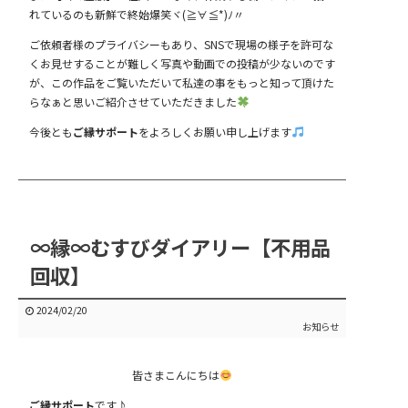
れているのも新鮮で終始爆笑ヾ(≧∀≦*)ﾉ〃
ご依頼者様のプライバシーもあり、SNSで現場の様子を許可な
くお見せすることが難しく写真や動画での投稿が少ないのです
が、この作品をご覧いただいて私達の事をもっと知って頂けた
らなぁと思いご紹介させていただきました
今後とも
ご縁サポート
をよろしくお願い申し上げます
∞縁∞むすびダイアリー【不用品
回収】
2024/02/20
お知らせ
皆さまこんにちは
ご縁サポート
です♪