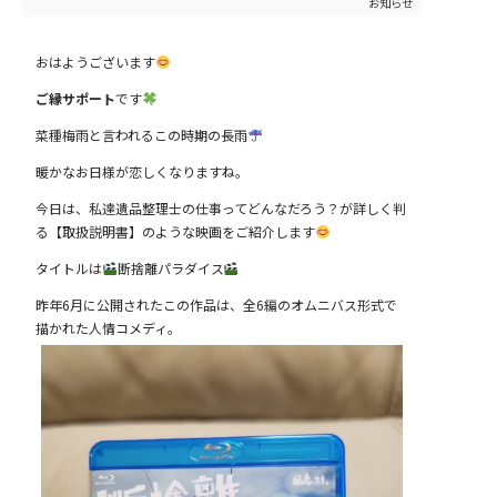
お知らせ
おはようございます
ご縁サポート
です
菜種梅雨と言われるこの時期の長雨
暖かなお日様が恋しくなりますね。
今日は、私達遺品整理士の仕事ってどんなだろう？が詳しく判
る【取扱説明書】のような映画をご紹介します
タイトルは
断捨離パラダイス
昨年6月に公開されたこの作品は、全6編のオムニバス形式で
描かれた人情コメディ。