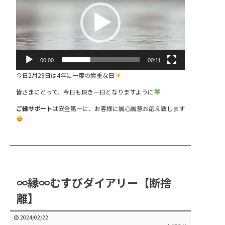
プ
レ
ー
ヤ
ー
00:00
00:11
今日2月29日は4年に一度の貴重な日
皆さまにとって、今日も良き一日となりますように
ご縁サポート
は安全第一に、お客様に誠心誠意お応え致します
∞縁∞むすびダイアリー【断捨
離】
2024/02/22